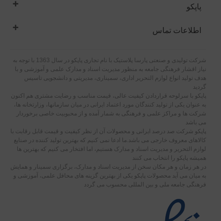
پاپکو
اطلاعات تماس
شرکت تولیدی و صنعتی پارسا پلاستیک با نام تجاری پاپکو در سال 1363 با توجه به
نیاز اقشار فرهنگی جامعه به منظور مدیریت اسناد و مدارک علمی و آموزشی و با
هدف تولید انواع لوازم التحریر اداری، سمیناری، مدیریتی و دانشجویی تاسیس
گردید
پاپکو با سرلوحه قراردادن کیفیت عالی، قیمت مناسب و رضایت مشتری هم اکنون
به عنوان یکی از تولید کنندگان مورد اعتماد ایرانی در میان سازمانها، وزارتخانه ها،
شرکت ها و مراکز علمی و فرهنگی به شمار آمده و از محبوبیت خاصی برخوردار
می باشد
پاپکو شرکت صد درصد ایرانی و محصولات آن از نظر کیفیت و قیمت قابل رقابت با
کالاهای معروف خارجی می باشد.ما ادعا نمی کنیم که بهترین تولید کننده در صنایع
لوازم التحریر و مدیریت اسناد و مدارک هستیم، اما افتخار می کنیم که بهترین ها
همیشه پاپکو را انتخاب می کنند
در هر زمان و هر مکان سخن از مدیریت اسناد و مدارک، برگزاری سمینار و همایش
به میان می آید محصولات پاپکو یکی از بهترین گزینه های محافل علمی، آموزشی و
فرهنگی جامعه ملی و بین المللی محسوب می گردد