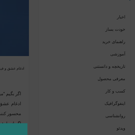
اخبار
خودت بساز
راهنمای خرید
آموزشی
تاریخچه و دانستنی
ادغام عشق و فیزی
معرفی محصول
کسب و کار
اگر بگیم “م
اینفوگرافیک
ادغام عشق 
محسور کننده 
روانشناسی
اگر از طرفد
ویدئو