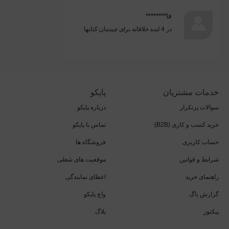
فا********
در
4 ایده خلاقانه برای چیدمان کتابها
خدمات مشتریان
پاپکو
سوالات پرتکرار
درباره پاپکو
خرید کسب و کاری (B2B)
تماس با پاپکو
حساب کاربری
فروشگاه ها
شرایط و قوانین
موقعیت های شغلی
راهنمای خرید
اعطای نمایندگی
گزارش باگ
واچ پاپکو
پیکتور
بلاگ