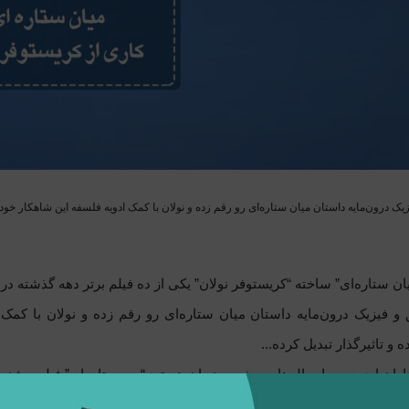
ک درون‌مایه داستان میان ستاره‌ای رو رقم زده و نولان با کمک ادویه فلسفه این شاهکار خودش
یان ستاره‌ای” ساخته “کریستوفر نولان” یکی از ده فیلم برتر دهه گذشته در 
و فیزیک درون‌مایه داستان میان ستاره‌ای رو رقم زده و نولان با کمک
و تاثیرگذار تبدیل کرده...
اران ایده‌ی سیاه‌چاله‌ها و سفر در زمان هستید “بین ستاره‌ای” فیلم پی