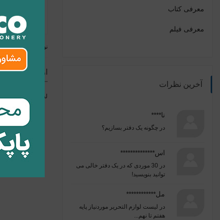
معرفی کتاب
معرفی فیلم
نوشته قبلی
ارسال نظر
آخرین نظرات
لطفا برای ارسال ن
نا****
در
چگونه یک دفتر بسازیم؟
اس**************
در
30 موردی که در یک دفتر خالی می
توانید بنویسید!
مل************
در
لیست لوازم التحریر موردنیاز پایه
هفتم تا نهم...