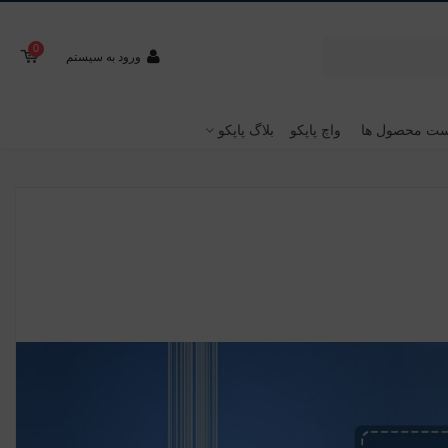
0
ورود به سیستم
ت محصول ها
واچ پاپکو
بلاگ پاپکو