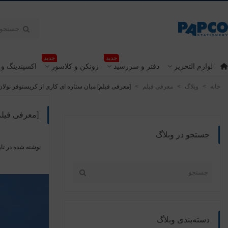
جدید
جدید
لوازم التحریر
دفتر و سررسید
زونکن و کلاسور
اکسپندینگ و 
خانه
>
وبلاگ
>
معرفی فیلم
>
[معرفی فیلم] میان ستاره ای کاری از کریستوفر نولان
[معرفی فیلم
جستجو در وبلاگ
نوشته شده در تار
دسته‌بندی وبلاگ