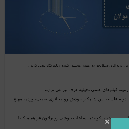
 رو به اثری صیقل‌خورده، مهیج، محسور کننده و تاثیرگذار تبدیل کرده...
زمینه فیلم‌های علمی‌ تخیلیه حرف بیراهی نزدیم!
 ادویه فلسفه این شاهکار خودش رو به اثری صیقل‌خورده، مهیج،
شنهادی این هفته پاپکو حتما ساعات خوشی رو براتون فراهم میکنه!
×