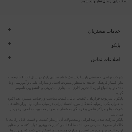
لطفا برای ارسال نظر
وارد
شوید.
خدمات مشتریان
پاپکو
اطلاعات تماس
شرکت تولیدی و صنعتی پارسا پلاستیک با نام تجاری پاپکو در سال 1363 با توجه به
نیاز اقشار فرهنگی جامعه به منظور مدیریت اسناد و مدارک علمی و آموزشی و با
هدف تولید انواع لوازم التحریر اداری، سمیناری، مدیریتی و دانشجویی تاسیس
گردید
پاپکو با سرلوحه قراردادن کیفیت عالی، قیمت مناسب و رضایت مشتری هم اکنون
به عنوان یکی از تولید کنندگان مورد اعتماد ایرانی در میان سازمانها، وزارتخانه ها،
شرکت ها و مراکز علمی و فرهنگی به شمار آمده و از محبوبیت خاصی برخوردار
می باشد
پاپکو شرکت صد درصد ایرانی و محصولات آن از نظر کیفیت و قیمت قابل رقابت با
کالاهای معروف خارجی می باشد.ما ادعا نمی کنیم که بهترین تولید کننده در صنایع
لوازم التحریر و مدیریت اسناد و مدارک هستیم، اما افتخار می کنیم که بهترین ها