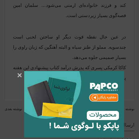
کند و فرزند خانواده‌ای ارمنی می‌شود… سلمان امین
قصه‌گوی بسیار زبردستی است.
در عین حال نقطه قوت دیگر او ساختن لحنی است
چندسویه. مملو از طنز سیاه و البته آهنگین که زبان راوی را
بسیار صمیمی جلوه می‌دهد.
کاکا کرمکی پسری که پدرش درآمد کتاب پیشنهادی این هفته
×
پاپکو رو از دست ندید!
نوشته قبلی
نوشته بعدی
ارسال نظر