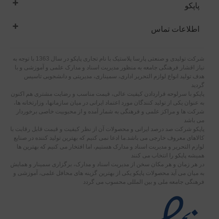
پاپکو
اطلاعات تماس
شرکت تولیدی و صنعتی پارسا پلاستیک با نام تجاری پاپکو در سال 1363 با توجه به
نیاز اقشار فرهنگی جامعه به منظور مدیریت اسناد و مدارک علمی و آموزشی و با
هدف تولید انواع لوازم التحریر اداری، سمیناری، مدیریتی و دانشجویی تاسیس
گردید
پاپکو با سرلوحه قراردادن کیفیت عالی، قیمت مناسب و رضایت مشتری هم اکنون
به عنوان یکی از تولید کنندگان مورد اعتماد ایرانی در میان سازمانها، وزارتخانه ها،
شرکت ها و مراکز علمی و فرهنگی به شمار آمده و از محبوبیت خاصی برخوردار
می باشد
پاپکو شرکت صد درصد ایرانی و محصولات آن از نظر کیفیت و قیمت قابل رقابت با
کالاهای معروف خارجی می باشد.ما ادعا نمی کنیم که بهترین تولید کننده در صنایع
لوازم التحریر و مدیریت اسناد و مدارک هستیم، اما افتخار می کنیم که بهترین ها
همیشه پاپکو را انتخاب می کنند
در هر زمان و هر مکان سخن از مدیریت اسناد و مدارک، برگزاری سمینار و همایش
به میان می آید محصولات پاپکو یکی از بهترین گزینه های محافل علمی، آموزشی و
فرهنگی جامعه ملی و بین المللی محسوب می گردد