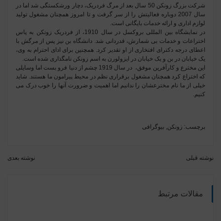
شرکت بزرگ زونکن 50 سال بعد از مرگ فردریک، دچار ورشکستگی شد اما در
سال 2007 دوباره فعالیتش را از سر گرفت و تا امروز همچنان مشغول تولید
لوازم اداری و ارائه خدمات بایگانی است.
در نمایشگاه بین المللی بروکسل در سال 1910، از فردریک زونکن به پاس
اختراعات و خدمات بی شمارش، قدردانی شد. دانشگاه بن نیز پس از مرگش با
اعطای درجه دکترای افتخاری از او تقدیر کرد. همچنین برای ادای احترام به وی،
یک خیابان در بن و یک خیابان در ایزولورن به اسم زونکن نامگذاری شده است.
این مخترع و کارآفرین موفق، در سال 1919 چشم از دنیا فرو بست اما وسایلی
که اختراع کرد همچنان مشغول برقراری نظم در محیط پیرامون ما هستند. شاید
خیلی از ما نام مخترعشان را ندانیم اما اهمیت و ضرورت آنها را خوب درک می
کنیم.
برچسب:
زونکن
,
بیوگرافی
نوشته قبلی
نوشته بعدی
مقالات مرتبط