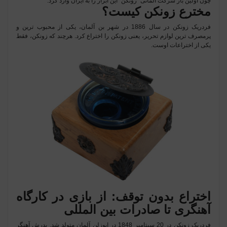
چون اولین بار شرکت آلمانی "زونکن" این ابزار را به ایران وارد کرد.
مخترع زونکن کیست؟
فردریک زونکن در سال 1886 در شهر بن آلمان، یکی از محبوب ترین و
پرمصرف ترین لوازم تحریر، یعنی زونکن را اختراع کرد. هرچند که زونکن، فقط
یکی از اختراعات اوست.
اختراع بدون توقف: از بازی در کارگاه
آهنگری تا صادرات بین المللی
فردریک زونکن در 20 سپتامبر 1848 در ایوزلن آلمان متولد شد. پدرش آهنگر