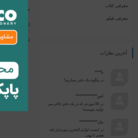
معرفی کتاب
نوشته قبلی
معرفی فیلم
ارسال نظر
لطفا برای ارسال ن
آخرین نظرات
نا****
در
چگونه یک دفتر بسازیم؟
اس**************
در
30 موردی که در یک دفتر خالی می
توانید بنویسید!
مل************
در
لیست لوازم التحریر موردنیاز پایه
هفتم تا نهم...