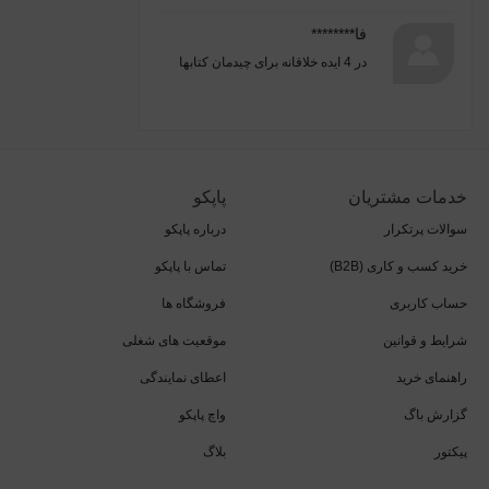
فا********
در
4 ایده خلاقانه برای چیدمان کتابها
خدمات مشتریان
پاپکو
سوالات پرتکرار
درباره پاپکو
خرید کسب و کاری (B2B)
تماس با پاپکو
حساب کاربری
فروشگاه ها
شرایط و قوانین
موقعیت های شغلی
راهنمای خرید
اعطای نمایندگی
گزارش باگ
واچ پاپکو
پیکتور
بلاگ