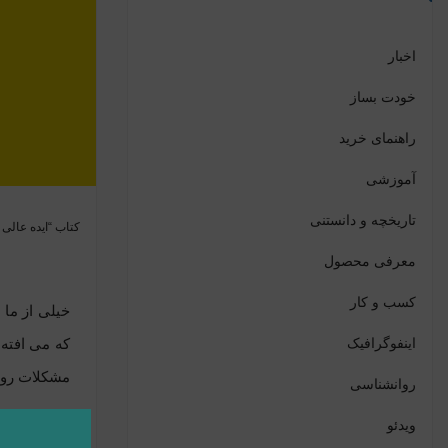
اخبار
خودت بساز
راهنمای خرید
آموزشی
تاریخچه و دانستنی
کتاب “ایده عالی 
معرفی محصول
کسب و کار
خیلی از ما 
اینفوگرافیک
که می افته 
مشکلات رو ا
روانشناسی
ویدئو