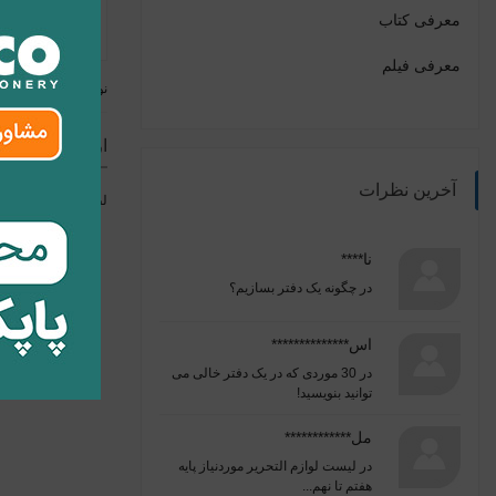
معرفی کتاب
معرفی فیلم
نوشته قبلی
ارسال نظر
آخرین نظرات
لطفا برای ارسال ن
نا****
در
چگونه یک دفتر بسازیم؟
اس**************
در
30 موردی که در یک دفتر خالی می
توانید بنویسید!
مل************
در
لیست لوازم التحریر موردنیاز پایه
هفتم تا نهم...