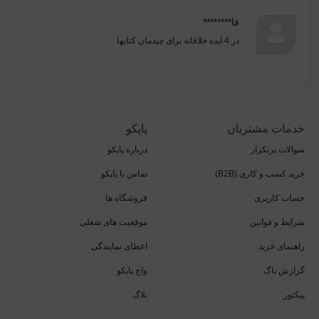
فا********
در
4 ایده خلاقانه برای چیدمان کتابها
خدمات مشتریان
پاپکو
سوالات پرتکرار
درباره پاپکو
خرید کسب و کاری (B2B)
تماس با پاپکو
حساب کاربری
فروشگاه ها
شرایط و قوانین
موقعیت های شغلی
راهنمای خرید
اعطای نمایندگی
گزارش باگ
واچ پاپکو
پیکتور
بلاگ