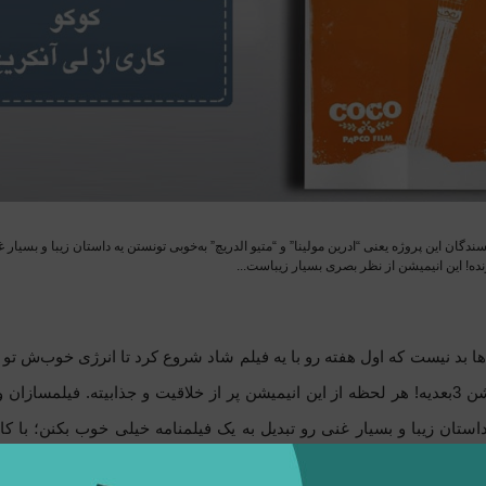
ندگان این پروژه یعنی “ادرین مولینا” و “متیو الدریچ” به‌خوبی تونستن یه داستان زیبا و بسیار 
ده! این انیمیشن از نظر بصری بسیار زیباست...
 بد نیست که اول هفته رو با یه فیلم شاد شروع کرد تا انرژی خوب‌ش تو کل 
که یه انیمیشن 3بعدیه! هر لحظه از این انیمیشن پر از خلاقیت و جذابیته. فیلم
استان زیبا و بسیار غنی رو تبدیل به یک فیلمنامه خیلی خوب بکنن؛ با کا
 زیباست...