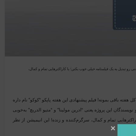
غنی رو تبدیل به یک فیلمنامه خیلی خوب بکنن؛ با کاراکترهایی تمام و کمال،
هفته باقی بمونه! فیلم پیشنهادی این هفته پاپکو “کوکو” نام داره
سازان و نویسندگان این پروژه یعنی “ادرین مولینا” و “متیو الدریچ” به‌خوبی
راکترهایی تمام و کمال، سرگرم‌کننده و زنده! این انیمیشن از نظر
×