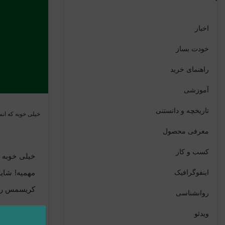
اخبار
خودت بساز
راهنمای خرید
آموزشی
تاریخچه و دانستنی
خیلی خوبه که انس
معرفی محصول
کسب و کار
خیلی خوبه ک
اینفوگرافیک
مهمیه! شاید
کریسمس را می
روانشناسی
ویدئو