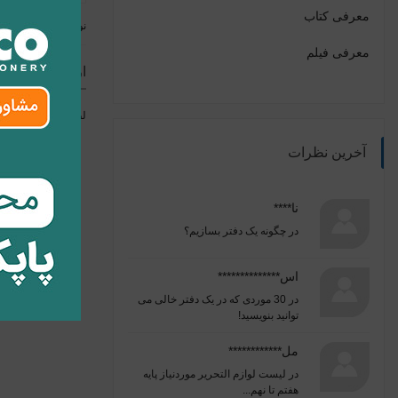
معرفی کتاب
نوشته قبلی
معرفی فیلم
ارسال نظر
لطفا برای ارسال ن
آخرین نظرات
نا****
در
چگونه یک دفتر بسازیم؟
اس**************
در
30 موردی که در یک دفتر خالی می
توانید بنویسید!
مل************
در
لیست لوازم التحریر موردنیاز پایه
هفتم تا نهم...