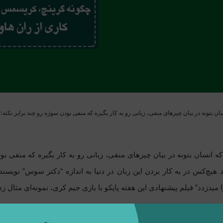
ان بتونه در بیان چیزهای منفی، زبانی رو به کار بگیره که منفی بودن سوژه رو چند برابر نکنه؛
ه انسان بتونه در بیان چیزهای منفی، زبانی رو به کار بگیره که منفی بو
 هیچ‌کس در به کار بردن این زبان در دنیا به اندازه “دکتر سوس” نویسن
دزدد” فیلم پیشنهادی این هفته پاپکو با بازی جیم کری، نمونه‌ای مثال زدنی