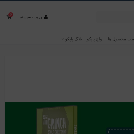
0
ورود به سیستم
ت محصول ها
واچ پاپکو
بلاگ پاپکو