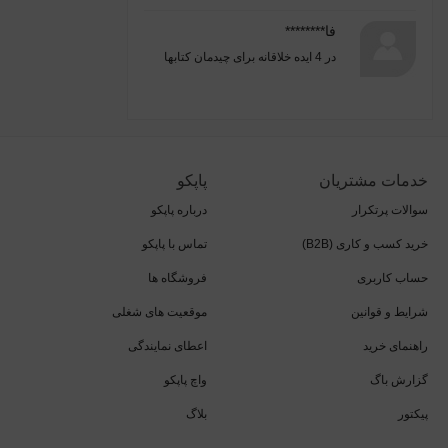
فا********
در
4 ایده خلاقانه برای چیدمان کتابها
خدمات مشتریان
پاپکو
سوالات پرتکرار
درباره پاپکو
خرید کسب و کاری (B2B)
تماس با پاپکو
حساب کاربری
فروشگاه ها
شرایط و قوانین
موقعیت های شغلی
راهنمای خرید
اعطای نمایندگی
گزارش باگ
واچ پاپکو
پیکتور
بلاگ