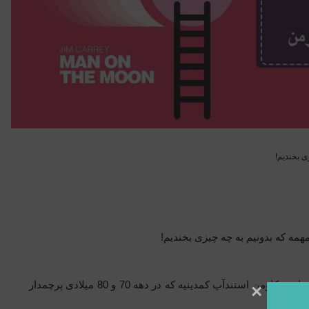
ی بخندیم!
همه که بدونیم به چه چیزی بخندیم!
فیلم پیشنهادی این هفته پاپکو “مردی روی ماه”، ساخته میلوش فورمن، داستان زندگی اندی کاومن استندآپ کمدینیه که در دهه 70 و 80 میلادی پرچمدار
×