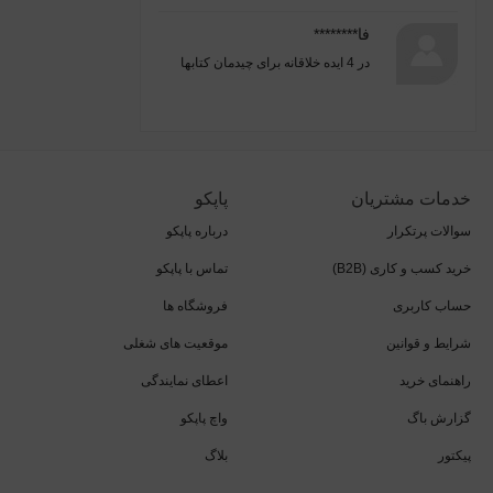
فا********
در
4 ایده خلاقانه برای چیدمان کتابها
خدمات مشتریان
پاپکو
سوالات پرتکرار
درباره پاپکو
خرید کسب و کاری (B2B)
تماس با پاپکو
حساب کاربری
فروشگاه ها
شرایط و قوانین
موقعیت های شغلی
راهنمای خرید
اعطای نمایندگی
گزارش باگ
واچ پاپکو
پیکتور
بلاگ