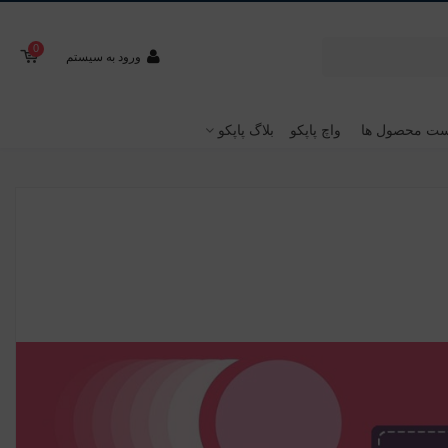
0
ورود به سیستم
ت محصول ها
واچ پاپکو
بلاگ پاپکو