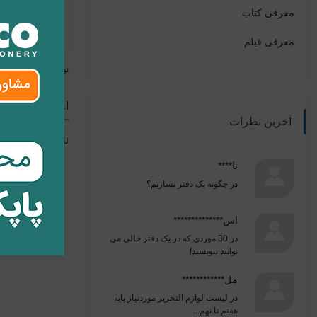
معرفی کتاب
معرفی فیلم
نوشته قبلی
ارسال نظر
آخرین نظرات
لطفا برای ارسال ن
نا****
در
چگونه یک دفتر بسازیم؟
اس**************
در
30 موردی که در یک دفتر خالی می
توانید بنویسید!
مل************
در
لیست لوازم التحریر موردنیاز پایه
هفتم تا نهم...