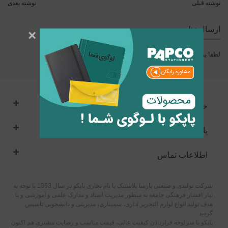
نوشته قبلی
نوشته بعدی
ارسال نظر
×
لطفا برای ارسال نظر
وارد
شوید.
خدمات مشتریان
پاپکو
اطلاعات تماس
شرکت تولیدی و صنعتی پارسا پلاستیک با نام تجاری پاپکو در سال 1363 با توجه به
نیاز اقشار فرهنگی جامعه به منظور مدیریت اسناد و مدارک علمی و آموزشی و با
هدف تولید انواع لوازم التحریر اداری، سمیناری، مدیریتی و دانشجویی تاسیس
گردید
پاپکو با سرلوحه قراردادن کیفیت عالی، قیمت مناسب و رضایت مشتری هم اکنون