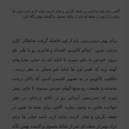
گاهى براى همه ما تغییر در نقطه نگرش و تفکر لازمه، شاید لازم باشه خیلى ها
براى درک بهتر از نقطه اى غیر از نقاط معمول و کلیشه بهش نگاه کنن...
براى بهتر دیدن زمین باید از اون فاصله گرفت ‎شاهکار "بارُن
درخت نشین " ایتالو کالوینو، افسانه و فانتزى رو با طنز تلخ
درون خودش به جلو میبره تا کنایه اى به خیلى معیارهاى
کهنه بزنه که تغییر اون ها شاید غیر ممکن به نظر برسه...
‎خلاقیت کالوینو در به تصویر کشیدن آدمى که بالاى درخت
نشسته و طبیعت رو منبع الهام خودش میدونه تا جایى پیش
میره که سرزمینى آرمانى رو بر بالاى درختان در ذهن
خواننده هاش به وجود میاره، گاهى براى همه ما تغییر در
نقطه نگرش و تفکر لازمه، شاید لازم باشه خیلى ها براى
درک بهتر از نقطه اى غیر از نقاط معمول و کلیشه بهش نگاه