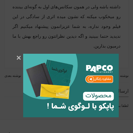
داشته باشه ولی در همون سکانس‌های اول به گونه‌ای بیننده
رو میخکوب میکنه که نشون میده اثری از سادگی در این
فیلم وجود نداره، به شما عزیزانمون پیشنهاد میکنیم اگر
ندیدید حتما ببینید و اگه دیدین نظراتتون رو راجع بهش با ما
درمیون بذارین.
×
نوشته قبلی
نوشته بعدی
ارسال نظر
لطفا برای ارسال نظر
وارد
شوید.