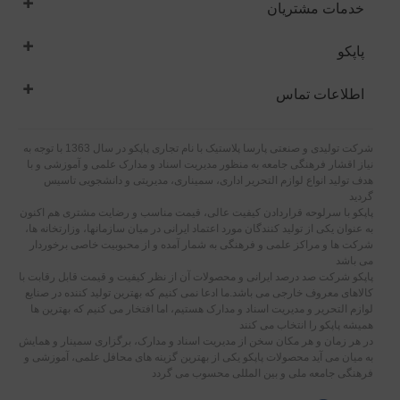
خدمات مشتریان
پاپکو
اطلاعات تماس
شرکت تولیدی و صنعتی پارسا پلاستیک با نام تجاری پاپکو در سال 1363 با توجه به
نیاز اقشار فرهنگی جامعه به منظور مدیریت اسناد و مدارک علمی و آموزشی و با
هدف تولید انواع لوازم التحریر اداری، سمیناری، مدیریتی و دانشجویی تاسیس
گردید
پاپکو با سرلوحه قراردادن کیفیت عالی، قیمت مناسب و رضایت مشتری هم اکنون
به عنوان یکی از تولید کنندگان مورد اعتماد ایرانی در میان سازمانها، وزارتخانه ها،
شرکت ها و مراکز علمی و فرهنگی به شمار آمده و از محبوبیت خاصی برخوردار
می باشد
پاپکو شرکت صد درصد ایرانی و محصولات آن از نظر کیفیت و قیمت قابل رقابت با
کالاهای معروف خارجی می باشد.ما ادعا نمی کنیم که بهترین تولید کننده در صنایع
لوازم التحریر و مدیریت اسناد و مدارک هستیم، اما افتخار می کنیم که بهترین ها
همیشه پاپکو را انتخاب می کنند
در هر زمان و هر مکان سخن از مدیریت اسناد و مدارک، برگزاری سمینار و همایش
به میان می آید محصولات پاپکو یکی از بهترین گزینه های محافل علمی، آموزشی و
فرهنگی جامعه ملی و بین المللی محسوب می گردد