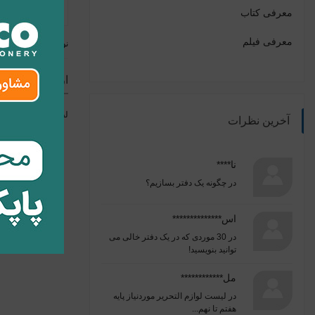
معرفی کتاب
معرفی فیلم
نوشته قبلی
ارسال نظر
لطفا برای ارسال ن
آخرین نظرات
نا****
در
چگونه یک دفتر بسازیم؟
اس**************
در
30 موردی که در یک دفتر خالی می
توانید بنویسید!
مل************
در
لیست لوازم التحریر موردنیاز پایه
هفتم تا نهم...