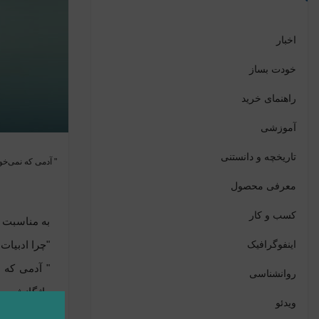
اخبار
خودت بساز
راهنمای خرید
آموزشی
تاریخچه و دانستنی
" آدمی که نمی‌خوا
معرفی محصول
کسب و کار
به مناسبت ر
اینفوگرافیک
"چرا ادبیات
" آدمی که ن
روانشناسی
واژگانش برا
ویدئو