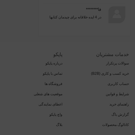
فا********
در
4 ایده خلاقانه برای چیدمان کتابها
خدمات مشتریان
پاپکو
سوالات پرتکرار
درباره پاپکو
خرید کسب و کاری (B2B)
تماس با پاپکو
حساب کاربری
فروشگاه ها
شرایط و قوانین
موقعیت های شغلی
راهنمای خرید
اعطای نمایندگی
گزارش باگ
واچ پاپکو
کاتالوگ محصولات
بلاگ